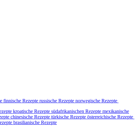
te
finnische Rezepte
russische Rezepte
norwegische Rezepte
ezepte
kroatische Rezepte
südafrikanischen Rezepte
mexikanische
zepte
chinesische Rezepte
türkische Rezepte
österreichische Rezepte
ezepte
brasilianische Rezepte