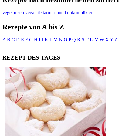
vegetarisch
vegan
fettarm
schnell
unkompliziert
Rezepte von A bis Z
A
B
C
D
E
F
G
H
I
J
K
L
M
N
O
P
Q
R
S
T
U
V
W
X
Y
Z
REZEPT DES TAGES