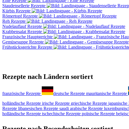
Ente Rezepte
Staudensellerie Rezepte
Kürbis Rezepte
Römertopf Rezepte
Reh Rezepte
Nudelauflauf Rezepte
Krabbensalat Rezepte
Französische Hauptgerichte
Gemüsesuppe Rezepte
Frühstücksgerichte Rezepte
Rezepte nach Ländern sortiert
französische Rezepte
deutsche Rezepte
mauritanische Rezepte
holländische Rezepte
irische Rezepte
griechische Rezepte
japanische
Rezepte
libanesischen Rezepte
saudi arabische Rezepte
luxemburgisc
holländische Rezepte
tschechische Rezepte
polnische Rezepte
belgis
Rezepte nach Besonderheiten sortiert