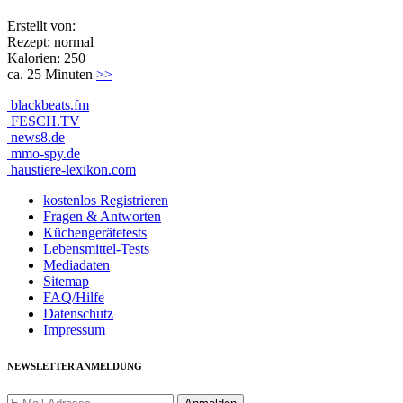
Erstellt von:
Rezept: normal
Kalorien: 250
ca. 25 Minuten
>>
blackbeats.fm
FESCH.TV
news8.de
mmo-spy.de
haustiere-lexikon.com
kostenlos Registrieren
Fragen & Antworten
Küchengerätetests
Lebensmittel-Tests
Mediadaten
Sitemap
FAQ/Hilfe
Datenschutz
Impressum
NEWSLETTER ANMELDUNG