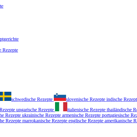
schwedische Rezepte
slovenische Rezepte
indische Rezep
 Rezepte
ungarische Rezepte
italienische Rezepte
thailändische R
he Rezepte
ukrainische Rezepte
armenische Rezepte
portugiesische Re
che Rezepte
marrokanische Rezepte
englische Rezepte
amerikanische R