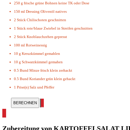
250 g
frische grüne Bohnen keine TK oder Dose
150 ml
Dressing:Olivenöl natives
2 Stück
Chilischoten geschnitten
1 Stück
rote/blaue Zwiebel in Streifen geschnitten
2 Stück
Knoblauchzehen gepresst
100 ml
Rotweinessig
10 g
Kreuzkümmel gemahlen
10 g
Schwarzkümmel gemahen
0.5 Bund
Minze frisch klein zerhackt
0.5 Bund
Koriander grün klein gehackt
1 Prise(n)
Salz und Pfeffer
alle Kartoffel Rezepte ansehen
Zubereitung von
KARTOFFELSALAT L