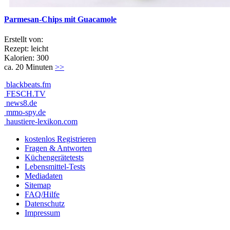
Parmesan-Chips mit Guacamole
Erstellt von:
Rezept: leicht
Kalorien: 300
ca. 20 Minuten
>>
blackbeats.fm
FESCH.TV
news8.de
mmo-spy.de
haustiere-lexikon.com
kostenlos Registrieren
Fragen & Antworten
Küchengerätetests
Lebensmittel-Tests
Mediadaten
Sitemap
FAQ/Hilfe
Datenschutz
Impressum