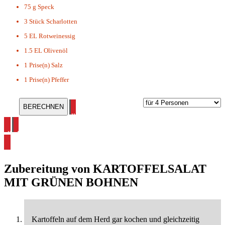
75 g
Speck
3 Stück
Scharlotten
5 EL
Rotweinessig
1.5 EL
Olivenöl
1 Prise(n)
Salz
1 Prise(n)
Pfeffer
alle Kartoffel Rezepte ansehen
alle Kartoffelsalat Rezepte ansehen
Zubereitung von
KARTOFFELSALAT
MIT GRÜNEN BOHNEN
Kartoffeln auf dem Herd gar kochen und gleichzeitig