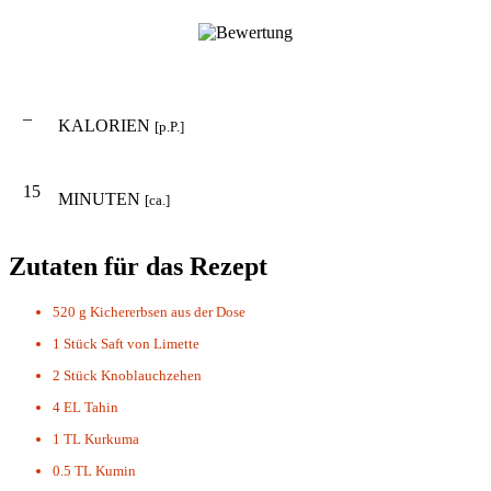
–
KALORIEN
[p.P.]
15
MINUTEN
[ca.]
Zutaten für das Rezept
520 g
Kichererbsen aus der Dose
1 Stück
Saft von Limette
2 Stück
Knoblauchzehen
4 EL
Tahin
1 TL
Kurkuma
0.5 TL
Kumin