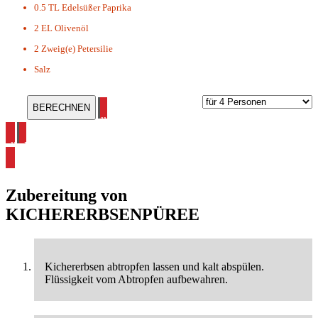
0.5 TL
Edelsüßer Paprika
2 EL
Olivenöl
2 Zweig(e)
Petersilie
Salz
alle Hummus Rezepte ansehen
alle Kichererbsen Rezepte ansehen
Zubereitung von
KICHERERBSENPÜREE
Kichererbsen abtropfen lassen und kalt abspülen.
Flüssigkeit vom Abtropfen aufbewahren.