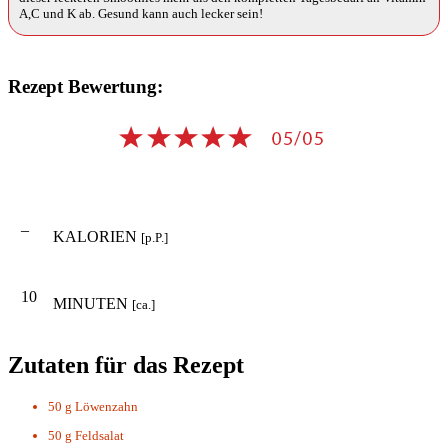
A,C und K ab. Gesund kann auch lecker sein!
Rezept Bewertung:
–
KALORIEN
[p.P.]
10
MINUTEN
[ca.]
Zutaten für das Rezept
50 g
Löwenzahn
50 g
Feldsalat