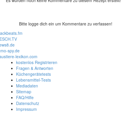
Es wurden noch keine Kommentare zu diesem Rezept erstellt!
Bitte logge dich ein um Kommentare zu verfassen!
lackbeats.fm
ESCH.TV
ews8.de
mo-spy.de
austiere-lexikon.com
kostenlos Registrieren
Fragen & Antworten
Küchengerätetests
Lebensmittel-Tests
Mediadaten
Sitemap
FAQ/Hilfe
Datenschutz
Impressum