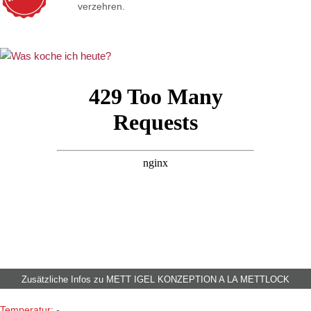
verzehren.
Zusätzliche Infos zu
METT IGEL KONZEPTION A LA METTLOCK
Temperatur:
-