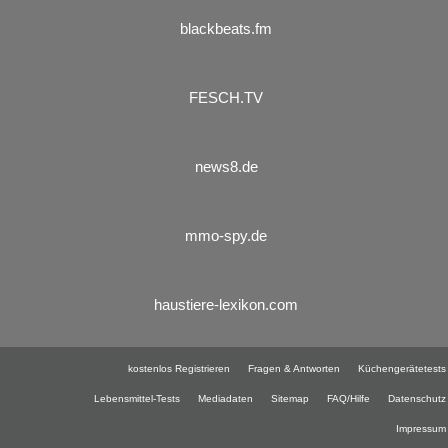
blackbeats.fm
FESCH.TV
news8.de
mmo-spy.de
haustiere-lexikon.com
kostenlos Registrieren
Fragen & Antworten
Küchengerätetests
Lebensmittel-Tests
Mediadaten
Sitemap
FAQ/Hilfe
Datenschutz
Impressum