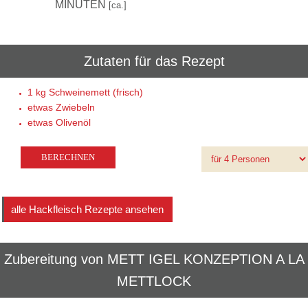
10
MINUTEN
[ca.]
Zutaten für das Rezept
1 kg
Schweinemett (frisch)
etwas
Zwiebeln
etwas
Olivenöl
alle Hackfleisch Rezepte ansehen
Zubereitung von
METT IGEL KONZEPTION A LA
METTLOCK