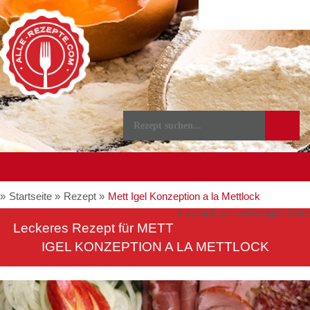
Startseite
Rezept
Mett Igel Konzeption a la Mettlock
zurück zur vorherigen Seite
Leckeres Rezept für
METT
IGEL KONZEPTION A LA METTLOCK