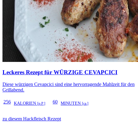
Leckeres Rezept für
WÜRZIGE CEVAPCICI
Diese würzigen Cevapcici sind eine hervorragende Mahlzeit für den
Grillabend.
256
60
KALORIEN
MINUTEN
[p.P.]
[ca.]
zu diesem Hackfleisch Rezept