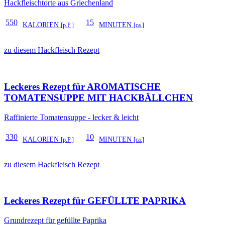
Hackfleischtorte aus Griechenland
550
15
KALORIEN
MINUTEN
[p.P.]
[ca.]
zu diesem Hackfleisch Rezept
Leckeres Rezept für
AROMATISCHE
TOMATENSUPPE MIT HACKBÄLLCHEN
Raffinierte Tomatensuppe - lecker & leicht
330
10
KALORIEN
MINUTEN
[p.P.]
[ca.]
zu diesem Hackfleisch Rezept
Leckeres Rezept für
GEFÜLLTE PAPRIKA
Grundrezept für gefüllte Paprika