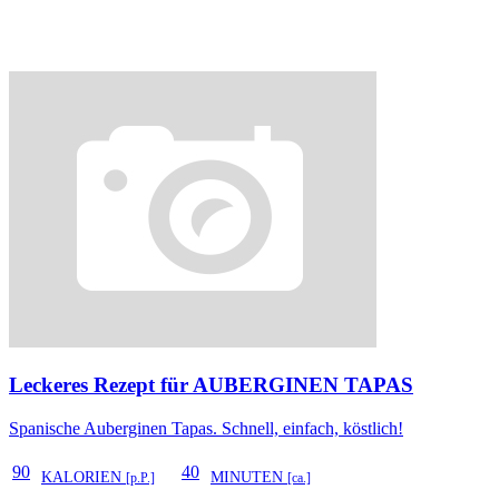
Leckeres Rezept für
AUBERGINEN TAPAS
Spanische Auberginen Tapas. Schnell, einfach, köstlich!
90
40
KALORIEN
MINUTEN
[p.P.]
[ca.]