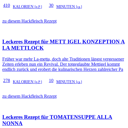
410
30
KALORIEN
MINUTEN
[p.P.]
[ca.]
zu diesem Hackfleisch Rezept
Leckeres Rezept für
METT IGEL KONZEPTION A
LA METTLOCK
Früher war mehr La-metta, doch alte Traditionen längst vergessener
Zeiten erleben nun ein Revival. Der totgeglaubte Mettigel kommt
endlich zurück und erobert die kulinarischen Herzen zahlreicher Pa
278
10
KALORIEN
MINUTEN
[p.P.]
[ca.]
zu diesem Hackfleisch Rezept
Leckeres Rezept für
TOMATENSUPPE ALLA
NONNA