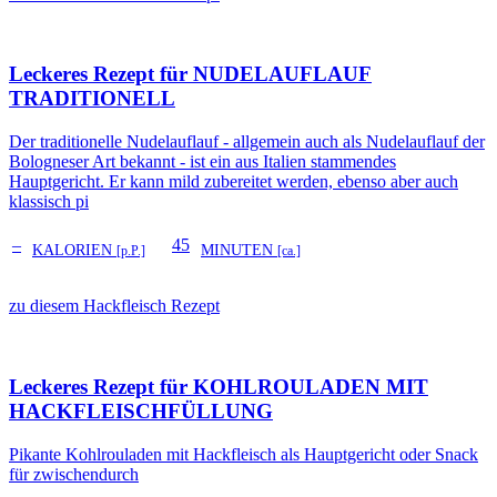
Leckeres Rezept für
NUDELAUFLAUF
TRADITIONELL
Der traditionelle Nudelauflauf - allgemein auch als Nudelauflauf der
Bologneser Art bekannt - ist ein aus Italien stammendes
Hauptgericht. Er kann mild zubereitet werden, ebenso aber auch
klassisch pi
–
45
KALORIEN
MINUTEN
[p.P.]
[ca.]
zu diesem Hackfleisch Rezept
Leckeres Rezept für
KOHLROULADEN MIT
HACKFLEISCHFÜLLUNG
Pikante Kohlrouladen mit Hackfleisch als Hauptgericht oder Snack
für zwischendurch