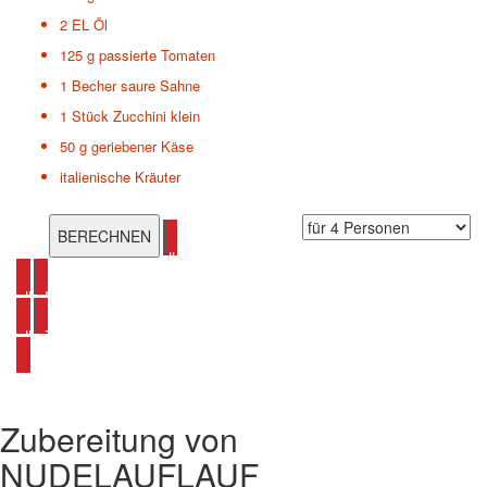
2 EL
Öl
125 g
passierte Tomaten
1 Becher
saure Sahne
1 Stück
Zucchini klein
50 g
geriebener Käse
italienische Kräuter
alle Nudelauflauf Rezepte ansehen
alle Hackfleisch Rezepte ansehen
alle Zucchini Rezepte ansehen
Zubereitung von
NUDELAUFLAUF