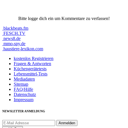
Bitte logge dich ein um Kommentare zu verfassen!
blackbeats.fm
FESCH.TV
news8.de
mmo-spy.de
haustiere-lexikon.com
kostenlos Registrieren
Fragen & Antworten
Küchengerätetests
Lebensmittel-Tests
Mediadaten
Sitemap
FAQ/Hilfe
Datenschutz
Impressum
NEWSLETTER ANMELDUNG