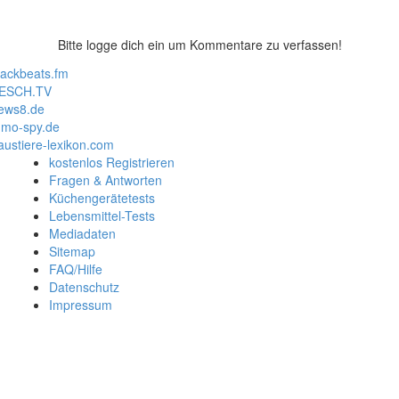
Bitte logge dich ein um Kommentare zu verfassen!
lackbeats.fm
ESCH.TV
ews8.de
mo-spy.de
austiere-lexikon.com
kostenlos Registrieren
Fragen & Antworten
Küchengerätetests
Lebensmittel-Tests
Mediadaten
Sitemap
FAQ/Hilfe
Datenschutz
Impressum