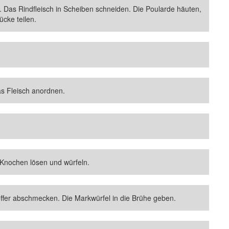
 Das Rindfleisch in Scheiben schneiden. Die Poularde häuten,
cke teilen.
 Fleisch anordnen.
Knochen lösen und würfeln.
effer abschmecken. Die Markwürfel in die Brühe geben.