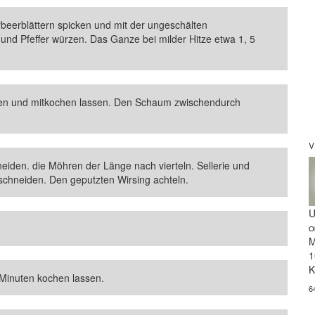
beerblättern spicken und mit der ungeschälten
nd Pfeffer würzen. Das Ganze bei milder Hitze etwa 1, 5
egen und mitkochen lassen. Den Schaum zwischendurch
V
iden. die Möhren der Länge nach vierteln. Sellerie und
 schneiden. Den geputzten Wirsing achteln.
U
O
M
1
K
Minuten kochen lassen.
6