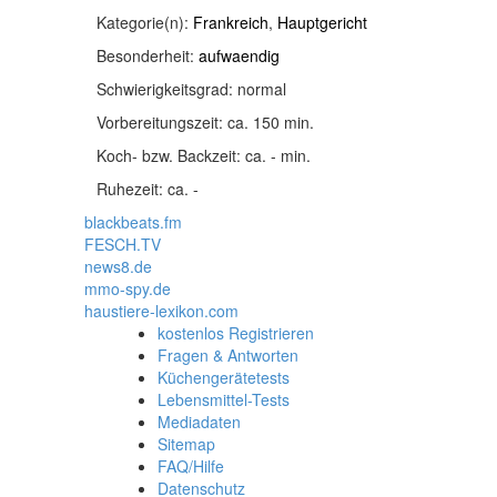
Kategorie(n):
Frankreich
,
Hauptgericht
Besonderheit:
aufwaendig
Schwierigkeitsgrad:
normal
Vorbereitungszeit:
ca. 150 min.
Koch- bzw. Backzeit:
ca. - min.
Ruhezeit:
ca. -
blackbeats.fm
FESCH.TV
news8.de
mmo-spy.de
haustiere-lexikon.com
kostenlos Registrieren
Fragen & Antworten
Küchengerätetests
Lebensmittel-Tests
Mediadaten
Sitemap
FAQ/Hilfe
Datenschutz