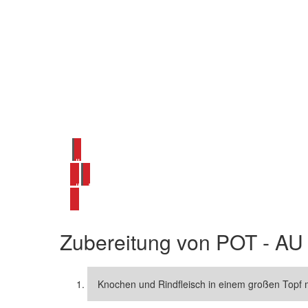
alle Französische Hauptgerichte ansehen
alle Rindfleisch Rezepte ansehen
Zubereitung von
POT - AU
Knochen und Rindfleisch in einem großen Topf 