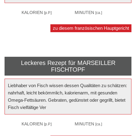
–
KALORIEN
40
MINUTEN
[p.P.]
[ca.]
zu diesem französischen Hauptgericht
Leckeres Rezept für
MARSEILLER
FISCHTOPF
Liebhaber von Fisch wissen dessen Qualitäten zu schätzen:
nahrhaft, leicht bekömmlich, kalorienarm, mit gesunden
Omega-Fettsäuren. Gebraten, gedünstet oder gegrillt, bietet
Fisch vielfältige Ver
430
KALORIEN
20
MINUTEN
[p.P.]
[ca.]