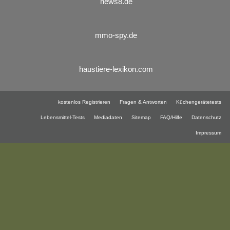
news8.de
mmo-spy.de
haustiere-lexikon.com
kostenlos Registrieren
Fragen & Antworten
Küchengerätetests
Lebensmittel-Tests
Mediadaten
Sitemap
FAQ/Hilfe
Datenschutz
Impressum