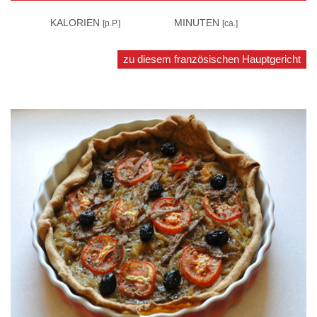
290
KALORIEN
30
MINUTEN
[p.P.]
[ca.]
zu diesem französischen Hauptgericht