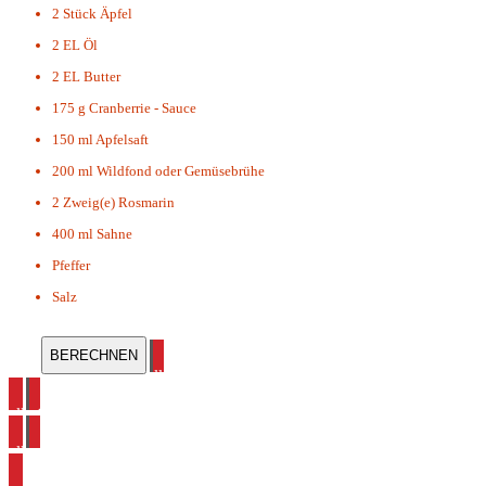
2 Stück
Äpfel
2 EL
Öl
2 EL
Butter
175 g
Cranberrie - Sauce
150 ml
Apfelsaft
200 ml
Wildfond oder Gemüsebrühe
2 Zweig(e)
Rosmarin
400 ml
Sahne
Pfeffer
Salz
alle Reh Rezepte ansehen
alle Cranberry Rezepte ansehen
alle Apfel Rezepte ansehen