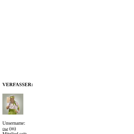
VERFASSER:
Unsername:
(m)
Olaf
Mitglied seit: