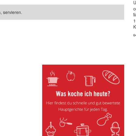
U
O
, servieren.
M
1
K
6