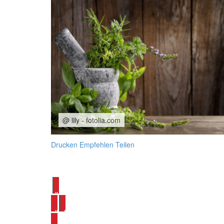
@ lily - fotolia.com
Drucken
Empfehlen
Teilen
alle Salat Rezepte ansehen
alle Nudelsalat Rezepte ansehen