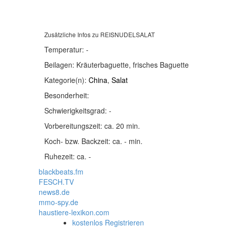
Zusätzliche Infos zu
REISNUDELSALAT
Temperatur:
-
Beilagen:
Kräuterbaguette, frisches Baguette
Kategorie(n):
China
,
Salat
Besonderheit:
Schwierigkeitsgrad:
-
Vorbereitungszeit:
ca. 20 min.
Koch- bzw. Backzeit:
ca. - min.
Ruhezeit:
ca. -
blackbeats.fm
FESCH.TV
news8.de
mmo-spy.de
haustiere-lexikon.com
kostenlos Registrieren