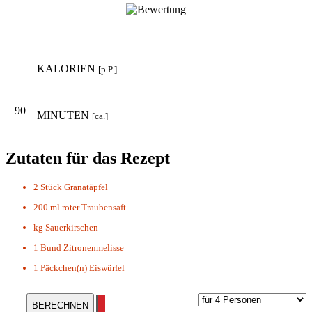
–
KALORIEN
[p.P.]
90
MINUTEN
[ca.]
Zutaten für das Rezept
2 Stück
Granatäpfel
200 ml
roter Traubensaft
kg
Sauerkirschen
1 Bund
Zitronenmelisse
1 Päckchen(n)
Eiswürfel