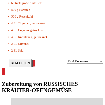
6 Stück
große Kartoffeln
500 g
Karotten
500 g
Rosenkohl
4 EL
Thymian , getrocknet
4 EL
Oregano, getrocknet
4 EL
Knoblauch, getrocknet
2 EL
Olivenöl
2 EL
Salz
alle Rezepte ohne Kohlenhydrate ansehen
Zubereitung von
RUSSISCHES
KRÄUTER-OFENGEMÜSE