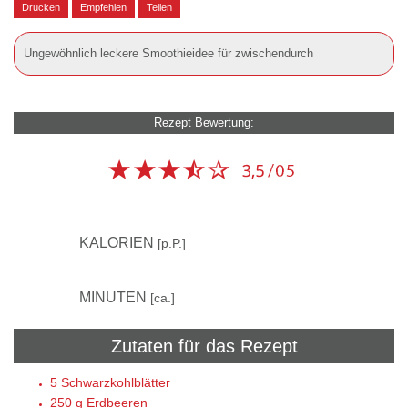
Drucken
Empfehlen
Teilen
Ungewöhnlich leckere Smoothieidee für zwischendurch
Rezept Bewertung:
–
KALORIEN
[p.P.]
5
MINUTEN
[ca.]
Zutaten für das Rezept
5
Schwarzkohlblätter
250 g
Erdbeeren