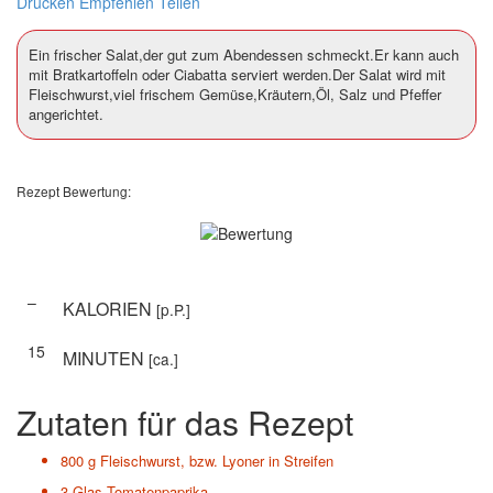
Drucken
Empfehlen
Teilen
Ein frischer Salat,der gut zum Abendessen schmeckt.Er kann auch
mit Bratkartoffeln oder Ciabatta serviert werden.Der Salat wird mit
Fleischwurst,viel frischem Gemüse,Kräutern,Öl, Salz und Pfeffer
angerichtet.
Rezept Bewertung:
–
KALORIEN
[p.P.]
15
MINUTEN
[ca.]
Zutaten für das Rezept
800 g
Fleischwurst, bzw. Lyoner in Streifen
3 Glas
Tomatenpaprika