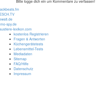
Bitte logge dich ein um Kommentare zu verfassen!
lackbeats.fm
ESCH.TV
ews8.de
mo-spy.de
austiere-lexikon.com
kostenlos Registrieren
Fragen & Antworten
Küchengerätetests
Lebensmittel-Tests
Mediadaten
Sitemap
FAQ/Hilfe
Datenschutz
Impressum