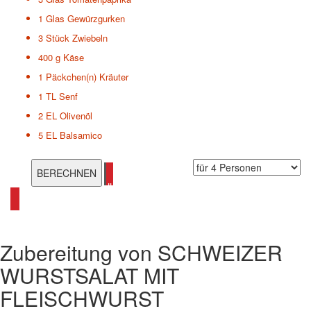
1 Glas
Gewürzgurken
3 Stück
Zwiebeln
400 g
Käse
1 Päckchen(n)
Kräuter
1 TL
Senf
2 EL
Olivenöl
5 EL
Balsamico
alle Salat Rezepte ansehen
Zubereitung von
SCHWEIZER
WURSTSALAT MIT
FLEISCHWURST