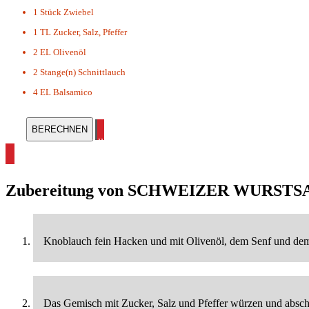
1 Stück
Zwiebel
1 TL
Zucker, Salz, Pfeffer
2 EL
Olivenöl
2 Stange(n)
Schnittlauch
4 EL
Balsamico
alle Salat Rezepte ansehen
Zubereitung von
SCHWEIZER WURSTS
Knoblauch fein Hacken und mit Olivenöl, dem Senf und dem 
Das Gemisch mit Zucker, Salz und Pfeffer würzen und absc