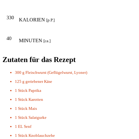
330
KALORIEN
[p.P.]
40
MINUTEN
[ca.]
Zutaten für das Rezept
300 g
Fleischwurst (Geflügelwurst, Lyoner)
125 g
geriebener Käse
1 Stück
Paprika
1 Stück
Karotten
1 Stück
Mais
1 Stück
Salatgurke
1 EL
Senf
1 Stück
Knoblauchzehe