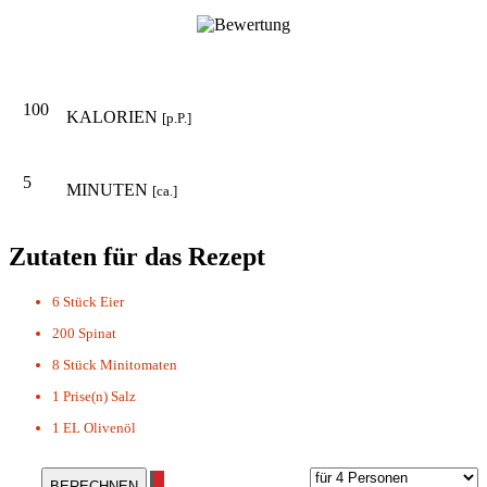
100
KALORIEN
[p.P.]
5
MINUTEN
[ca.]
Zutaten für das Rezept
6 Stück
Eier
200
Spinat
8 Stück
Minitomaten
1 Prise(n)
Salz
1 EL
Olivenöl