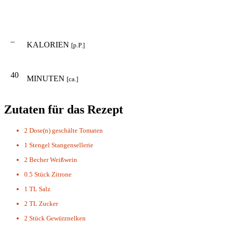
–
KALORIEN
[p.P.]
40
MINUTEN
[ca.]
Zutaten für das Rezept
2 Dose(n)
geschälte Tomaten
1 Stengel
Stangensellerie
2 Becher
Weißwein
0.5 Stück
Zitrone
1 TL
Salz
2 TL
Zucker
2 Stück
Gewürznelken