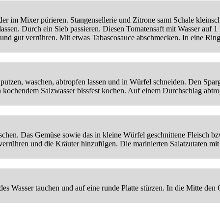
der im Mixer pürieren. Stangensellerie und Zitrone samt Schale klein
en. Durch ein Sieb passieren. Diesen Tomatensaft mit Wasser auf 1 l 
 und gut verrühren. Mit etwas Tabascosauce abschmecken. In eine Ringf
 putzen, waschen, abtropfen lassen und in Würfel schneiden. Den Spar
 kochendem Salzwasser bissfest kochen. Auf einem Durchschlag abtrop
hen. Das Gemüse sowie das in kleine Würfel geschnittene Fleisch bz
verrühren und die Kräuter hinzufügen. Die marinierten Salatzutaten mi
Wasser tauchen und auf eine runde Platte stürzen. In die Mitte den G