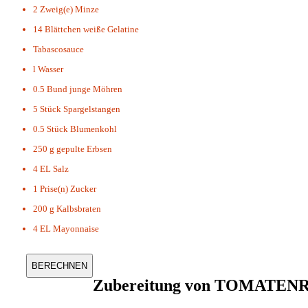
2 Zweig(e)
Minze
14 Blättchen
weiße Gelatine
Tabascosauce
l
Wasser
0.5 Bund
junge Möhren
5 Stück
Spargelstangen
0.5 Stück
Blumenkohl
250 g
gepulte Erbsen
4 EL
Salz
1 Prise(n)
Zucker
200 g
Kalbsbraten
4 EL
Mayonnaise
Zubereitung von
TOMATENRI