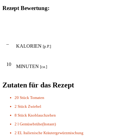
Rezept Bewertung:
–
KALORIEN
[p.P.]
10
MINUTEN
[ca.]
Zutaten für das Rezept
20 Stück
Tomaten
2 Stück
Zwiebel
8 Stück
Knoblauchzehen
2 l
Gemüsebrühe(Instant)
2 EL
Italienische Kräutergewürzmischung