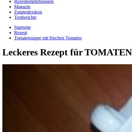
Rezeptempfehlungen
Magazin
Zutatenlexikon
Testberichte
Startseite
Rezept
Tomatensuppe mit frischen Tomaten
Leckeres Rezept für
TOMATEN