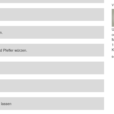
V
U
n.
O
M
1
K
d Pfeffer würzen.
6
 lassen