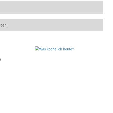
eben.
n