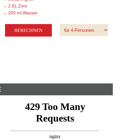
2 EL
Zimt
200 ml
Wasser
E