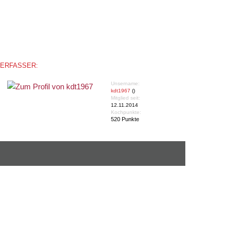
ERFASSER:
Unsername:
kdt1967
()
Mitglied seit:
12.11.2014
Kochpunkte:
520 Punkte