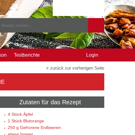
kon
Testberichte
Login
zurück zur vorherigen Seite
ME
Zutaten für das Rezept
4 Stück
Äpfel
1 Stück
Blutorange
250 g
Gefrorene Erdbeeren
etwas
Ingwer