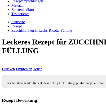
Rezeptempfehlungen
Magazin
Zutatenlexikon
Testberichte
Startseite
Rezept
Zucchiniblüten in Lachs-Ricotta-Füllung
Leckeres Rezept für
ZUCCHINI
FÜLLUNG
Drucken
Empfehlen
Teilen
Ein sehr erfrischendes Rezept, dass richtig für Frühlingsgefühle sorgt! Zucchin
Rezept Bewertung: