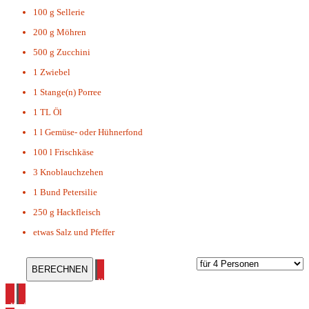
100 g
Sellerie
200 g
Möhren
500 g
Zucchini
1
Zwiebel
1 Stange(n)
Porree
1 TL
Öl
1 l
Gemüse- oder Hühnerfond
100 l
Frischkäse
3
Knoblauchzehen
1 Bund
Petersilie
250 g
Hackfleisch
etwas
Salz und Pfeffer
alle Rezepte ohne Kohlenhydrate ansehen
alle Zucchini Rezepte ansehen