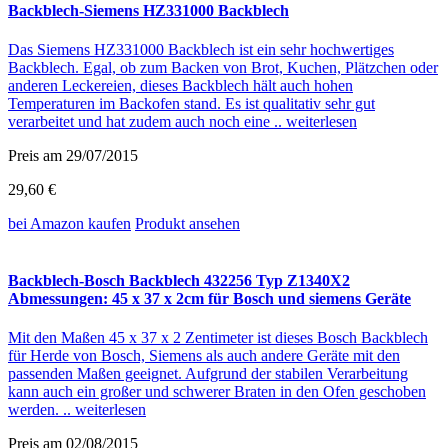
Backblech-Siemens HZ331000 Backblech
Das Siemens HZ331000 Backblech ist ein sehr hochwertiges
Backblech. Egal, ob zum Backen von Brot, Kuchen, Plätzchen oder
anderen Leckereien, dieses Backblech hält auch hohen
Temperaturen im Backofen stand. Es ist qualitativ sehr gut
verarbeitet und hat zudem auch noch eine ..
weiterlesen
Preis am 29/07/2015
29,60 €
bei Amazon
kaufen
Produkt ansehen
Backblech-Bosch Backblech 432256 Typ Z1340X2
Abmessungen: 45 x 37 x 2cm für Bosch und siemens Geräte
Mit den Maßen 45 x 37 x 2 Zentimeter ist dieses Bosch Backblech
für Herde von Bosch, Siemens als auch andere Geräte mit den
passenden Maßen geeignet. Aufgrund der stabilen Verarbeitung
kann auch ein großer und schwerer Braten in den Ofen geschoben
werden. ..
weiterlesen
Preis am 02/08/2015