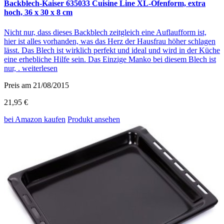
Backblech-Kaiser 635033 Cuisine Line XL-Ofenform, extra
hoch, 36 x 30 x 8 cm
Nicht nur, dass dieses Backblech zeitgleich eine Auflaufform ist,
hier ist alles vorhanden, was das Herz der Hausfrau höher schlagen
lässt. Das Blech ist wirklich perfekt und ideal und wird in der Küche
eine erhebliche Hilfe sein. Das Einzige Manko bei diesem Blech ist
nur, .
weiterlesen
Preis am 21/08/2015
21,95 €
bei Amazon
kaufen
Produkt ansehen