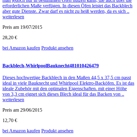
man jedoch nur in bestimmten Öfen nutzen kann, die auch über die
erforderlichen Maße verfügen. In diesen Öfen leistet das Backblech
aber gute Dienste. Zwar darf es nicht zu heiß werden, da es sich ..
weiterlesen
Preis am 19/07/2015
28,20 €
bei Amazon
kaufen
Produkt ansehen
Backblech-WhirlpoolBauknecht481010426479
Dieses hochwertige Backblech in den Maßen 44,5 x 37,5 cm passt
ideal in viele Bauknecht und Whirlpool Elektro-Backöfen. Es ist das
ideale Zubehör mit den optimalen Eigenschaften. mit einer Höhe
von 3,3 cm eignet sich dieses Blech ideal für das Backen von ..
weiterlesen
Preis am 29/06/2015
12,70 €
bei Amazon
kaufen
Produkt ansehen