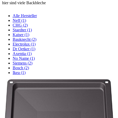
hier sind viele Backbleche
Alle Hersteller
Neff (1)
CHG (2)
Staedter (1)
Kaiser (1)
Bauknecht (2)
Electrolux (1)
Dr Oetker (1)
Axentia (1)
No Name (1)
Siemens (2)
Bosch (2)
Ikea (1)