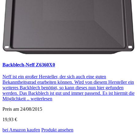
Backblech-Neff Z6360X0
Neff ist ein großer Hersteller, der sich auch eine guten
Bekanntheitsgrad erarbeiten können. Wird von diesem Hersteller ein
weiteres Backblech benötigt, so kann dieses nun hier gefunden
werden. Das Backblech ist gut und immer passend. Es ist hiermit die
Möglichkeit ..
weiterlesen
Preis am 24/08/2015
19,93 €
bei Amazon
kaufen
Produkt ansehen