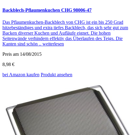
Backblech-Pflaumenkuchen CHG 98006-47
Das Pflaumenkuchen-Backblech von CHG ist ein bis 250 Grad
hitzebeständiges und extra tiefes Backblech, das sich sehr gut zum
Backen diverser Kuchen und Aufläufe eignet. Die hohen
Seitenwände verhindern effektiv das Überlaufen des Teigs. Die
Kanten sind schön ..
weiterlesen
Preis am 14/08/2015
8,98 €
bei Amazon
kaufen
Produkt ansehen