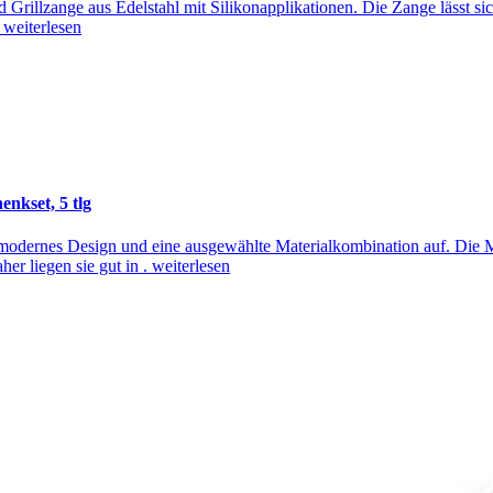
d Grillzange aus Edelstahl mit Silikonapplikationen. Die Zange lässt si
.
weiterlesen
nkset, 5 tlg
 modernes Design und eine ausgewählte Materialkombination auf. Die M
er liegen sie gut in .
weiterlesen