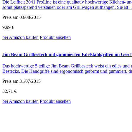
Die Leifheit 3041 ProLine ist eine qualitativ hochwertige Küchen- un
somit platzsparend verstauen oder am Grillwagen aufhängen. Sie ist .
Preis am 03/08/2015
9,99 €
bei Amazon
kaufen
Produkt ansehen
Jim Beam Grillbesteck mit gummierten Edelstahlgriffen im Gesche
Das hochwertige 5 teilige Jim Beam Grillbesteck weist ein edles und
Bestecks. Die Handgriffe sind ergonomisch geformt und gummiert, dah
Preis am 31/07/2015
32,71 €
bei Amazon
kaufen
Produkt ansehen