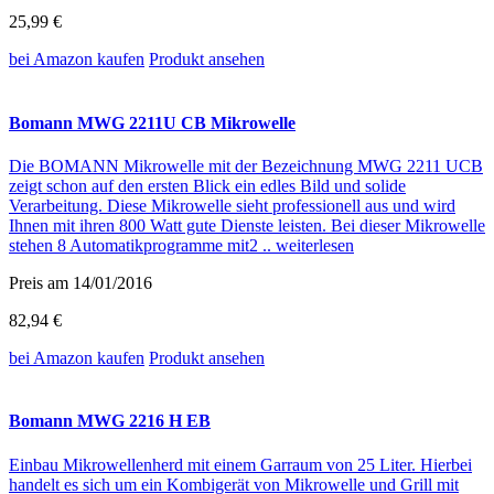
25,99 €
bei Amazon
kaufen
Produkt ansehen
Bomann MWG 2211U CB Mikrowelle
Die BOMANN Mikrowelle mit der Bezeichnung MWG 2211 UCB
zeigt schon auf den ersten Blick ein edles Bild und solide
Verarbeitung. Diese Mikrowelle sieht professionell aus und wird
Ihnen mit ihren 800 Watt gute Dienste leisten. Bei dieser Mikrowelle
stehen 8 Automatikprogramme mit2 ..
weiterlesen
Preis am 14/01/2016
82,94 €
bei Amazon
kaufen
Produkt ansehen
Bomann MWG 2216 H EB
Einbau Mikrowellenherd mit einem Garraum von 25 Liter. Hierbei
handelt es sich um ein Kombigerät von Mikrowelle und Grill mit