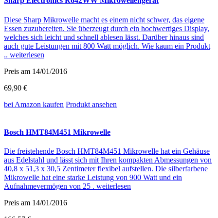
Sharp Electronics R642WW Mikrowellengerät
Diese Sharp Mikrowelle macht es einem nicht schwer, das eigene
Essen zuzubereiten. Sie überzeugt durch ein hochwertiges Display,
welches sich leicht und schnell ablesen lässt. Darüber hinaus sind
auch gute Leistungen mit 800 Watt möglich. Wie kaum ein Produkt
..
weiterlesen
Preis am 14/01/2016
69,90 €
bei Amazon
kaufen
Produkt ansehen
Bosch HMT84M451 Mikrowelle
Die freistehende Bosch HMT84M451 Mikrowelle hat ein Gehäuse
aus Edelstahl und lässt sich mit Ihren kompakten Abmessungen von
40,8 x 51,3 x 30,5 Zentimeter flexibel aufstellen. Die silberfarbene
Mikrowelle hat eine starke Leistung von 900 Watt und ein
Aufnahmevermögen von 25 .
weiterlesen
Preis am 14/01/2016