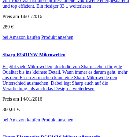
von 1000 Watt ist diese professionelle Mikrowelle energiesparend
und top effizient. Ein riesiger 33 ..
weiterlesen
Preis am 14/01/2016
289 €
bei Amazon
kaufen
Produkt ansehen
Sharp R941INW Mikrowellen
Es gibt viele Mikrowellen, doch die von Sharp stehen für gute
Qualität bis ins kleinste Detail. Wann immer es darum geht, mehr
aus dem Essen zu machen kann eine Sharp Mikrowelle den
Unterschied ausmachen. Dabei legt Sharp auch auf die
Verarbeitung, als auch das Design ..
weiterlesen
Preis am 14/01/2016
360,61 €
bei Amazon
kaufen
Produkt ansehen