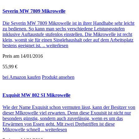
Severin MW 7809 Mikrowelle
Die Severin MW 7809 Mikrowelle ist in ihrer Handhabe sehr leicht
zu bedienen. So kann man sechs verschiedene Leistungsstufen
inklusive Auftaustufe stufenlos einstellen. Die Mikrowelle ist recht
klein, womit sie für einen Singlehaushalt oder auf dem Arbeitsplatz
bestens geeignet ist. ..
weiterlesen
Preis am 14/01/2016
55,99 €
bei Amazon
kaufen
Produkt ansehen
Exquisit MW 802 SI Mikrowelle
Wie der Name Exquisit schon vermuten lässt, kann der Besitzer von
dieser MIkrowelle viel erwarten. Denn diese Exquisit ist nicht nur
besonders günstig, sondern auch zuverlässig, wenn es um das
Erwärmen von Essen geht. Mit zwei Drehgriffen ist diese
Mikrowelle schnell ..
weiterlesen