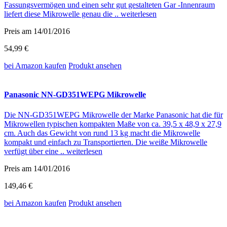
Fassungsvermögen und einen sehr gut gestalteten Gar -Innenraum
liefert diese Mikrowelle genau die ..
weiterlesen
Preis am 14/01/2016
54,99 €
bei Amazon
kaufen
Produkt ansehen
Panasonic NN-GD351WEPG Mikrowelle
Die NN-GD351WEPG Mikrowelle der Marke Panasonic hat die für
Mikrowellen typischen kompakten Maße von ca. 39,5 x 48,9 x 27,9
cm. Auch das Gewicht von rund 13 kg macht die Mikrowelle
kompakt und einfach zu Transportierten. Die weiße Mikrowelle
verfügt über eine ..
weiterlesen
Preis am 14/01/2016
149,46 €
bei Amazon
kaufen
Produkt ansehen