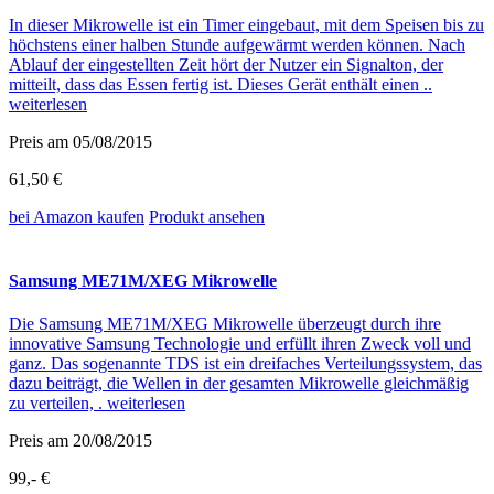
In dieser Mikrowelle ist ein Timer eingebaut, mit dem Speisen bis zu
höchstens einer halben Stunde aufgewärmt werden können. Nach
Ablauf der eingestellten Zeit hört der Nutzer ein Signalton, der
mitteilt, dass das Essen fertig ist. Dieses Gerät enthält einen ..
weiterlesen
Preis am 05/08/2015
61,50 €
bei Amazon
kaufen
Produkt ansehen
Samsung ME71M/XEG Mikrowelle
Die Samsung ME71M/XEG Mikrowelle überzeugt durch ihre
innovative Samsung Technologie und erfüllt ihren Zweck voll und
ganz. Das sogenannte TDS ist ein dreifaches Verteilungssystem, das
dazu beiträgt, die Wellen in der gesamten Mikrowelle gleichmäßig
zu verteilen, .
weiterlesen
Preis am 20/08/2015
99,- €