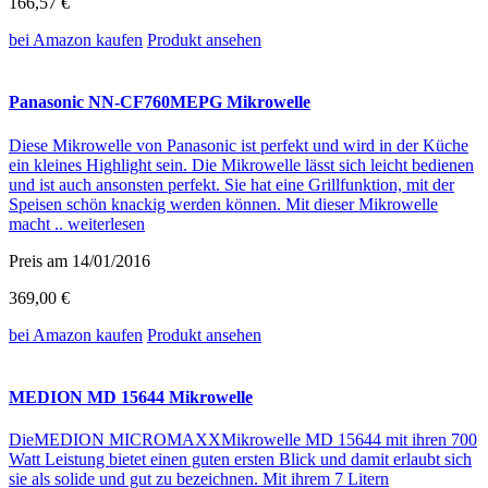
166,57 €
bei Amazon
kaufen
Produkt ansehen
Panasonic NN-CF760MEPG Mikrowelle
Diese Mikrowelle von Panasonic ist perfekt und wird in der Küche
ein kleines Highlight sein. Die Mikrowelle lässt sich leicht bedienen
und ist auch ansonsten perfekt. Sie hat eine Grillfunktion, mit der
Speisen schön knackig werden können. Mit dieser Mikrowelle
macht ..
weiterlesen
Preis am 14/01/2016
369,00 €
bei Amazon
kaufen
Produkt ansehen
MEDION MD 15644 Mikrowelle
DieMEDION MICROMAXXMikrowelle MD 15644 mit ihren 700
Watt Leistung bietet einen guten ersten Blick und damit erlaubt sich
sie als solide und gut zu bezeichnen. Mit ihrem 7 Litern