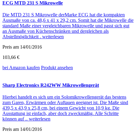
ECG MTD 231 S Mikrowelle
Die MTD 231 S Mikrowelle derMarke ECG hat die kompakten
Ausmaße von ca. 48,6 x 41 x 29,2 cm. Somit hat die Mikrowelle die
standard Maße einer vergleichbaren Mikrowelle und passt sich gut
an Ausmaße von Küchenschränken und dergleichen als
Abstellmöglichkeit .
weiterlesen
Preis am 14/01/2016
103,66 €
bei Amazon
kaufen
Produkt ansehen
Sharp Electronics R242WW Mikrowellengerät
Hierbei handelt es sich um ein Solomikrowellengerät das bestens
zum Garen, Erwärmen oder Auftauen geeignet ist. Die Maße sind
439,5 x 43,9 x 25,8 cm, bei einem Gewicht von 10,9 kg. Die
Ausstattung ist einfach, aber doch zweckmäßig. Alle Schritte
können auf ..
weiterlesen
Preis am 14/01/2016