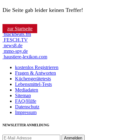
Die Seite gab leider keinen Treffer!
zur Startseite
blackbeats.fm
FESCH.TV
news8.de
mmo-spy.de
haustiere-lexikon.com
kostenlos Registrieren
Fragen & Antworten
Küchengerätetests
Lebensmittel-Tests
Mediadaten
Sitemap
FAQ/Hilfe
Datenschutz
Impressum
NEWSLETTER ANMELDUNG