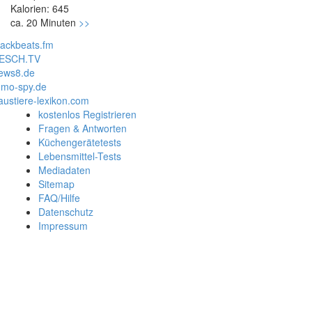
Kalorien: 645
ca. 20 Minuten
>>
lackbeats.fm
ESCH.TV
ews8.de
mo-spy.de
austiere-lexikon.com
kostenlos Registrieren
Fragen & Antworten
Küchengerätetests
Lebensmittel-Tests
Mediadaten
Sitemap
FAQ/Hilfe
Datenschutz
Impressum