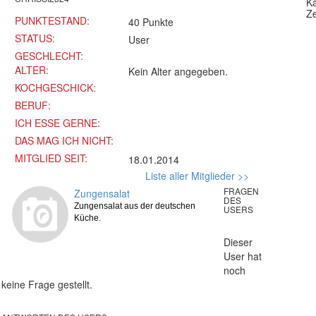
Ka
Ze
PUNKTESTAND:
40 Punkte
STATUS:
User
GESCHLECHT:
ALTER:
Kein Alter angegeben.
KOCHGESCHICK:
BERUF:
ICH ESSE GERNE:
DAS MAG ICH NICHT:
MITGLIED SEIT:
18.01.2014
Liste aller Mitglieder >>
FRAGEN
Zungensalat
DES
Zungensalat aus der deutschen
USERS
Küche.
Dieser
User hat
noch
keine Frage gestellt.