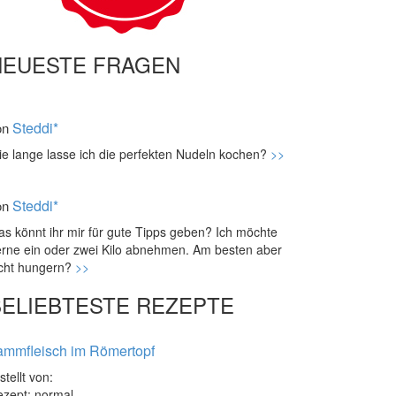
NEUESTE FRAGEN
Steddi*
on
e lange lasse ich die perfekten Nudeln kochen?
>>
Steddi*
on
s könnt ihr mir für gute Tipps geben? Ich möchte
rne ein oder zwei Kilo abnehmen. Am besten aber
icht hungern?
>>
BELIEBTESTE REZEPTE
ammfleisch im Römertopf
stellt von:
zept: normal