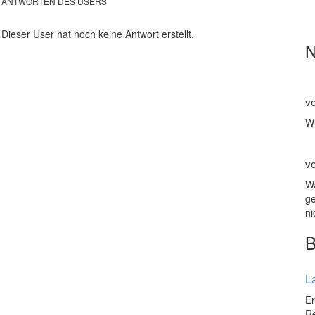
ANTWORTEN DES USERS
Dieser User hat noch keine Antwort erstellt.
v
Wi
v
Wa
ge
n
L
Er
Re