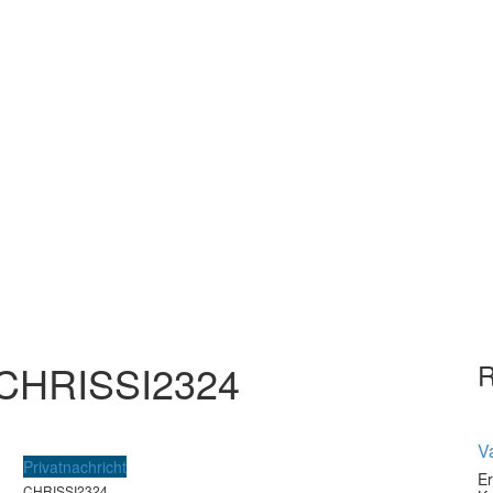
CHRISSI2324
Va
Privatnachricht
Er
CHRISSI2324