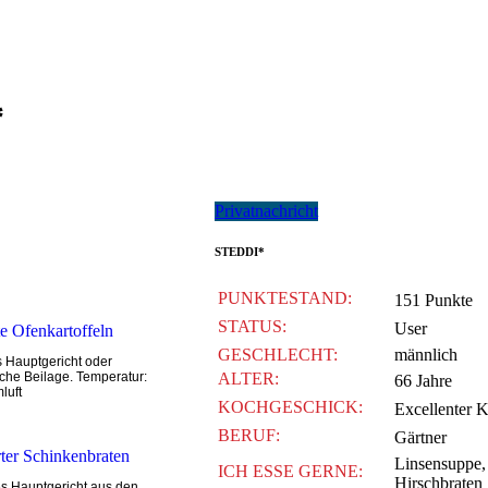
*
Privatnachricht
STEDDI*
PUNKTESTAND:
151 Punkte
STATUS:
User
te Ofenkartoffeln
GESCHLECHT:
männlich
s Hauptgericht oder
iche Beilage. Temperatur:
ALTER:
66 Jahre
luft
KOCHGESCHICK:
Excellenter 
BERUF:
Gärtner
rter Schinkenbraten
Linsensuppe,
ICH ESSE GERNE:
Hirschbraten
hes Hauptgericht aus den