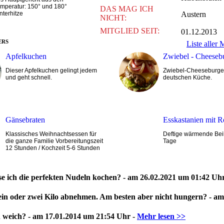
mperatur: 150° und 180°
DAS MAG ICH
nterhitze
Austern
NICHT:
MITGLIED SEIT:
01.12.2013
ERS
Liste aller 
Apfelkuchen
Zwiebel - Cheeseb
Dieser Apfelkuchen gelingt jedem
Zwiebel-Cheeseburger
und geht schnell.
deutschen Küche.
Gänsebraten
Esskastanien mit 
Klassisches Weihnachtsessen für
Deftige wärmende Beil
die ganze Familie Vorbereitungszeit
Tage
12 Stunden / Kochzeit 5-6 Stunden
se ich die perfekten Nudeln kochen? - am 26.02.2021 um 01:42 Uh
 ein oder zwei Kilo abnehmen. Am besten aber nicht hungern? - a
 weich? - am 17.01.2014 um 21:54 Uhr -
Mehr lesen >>