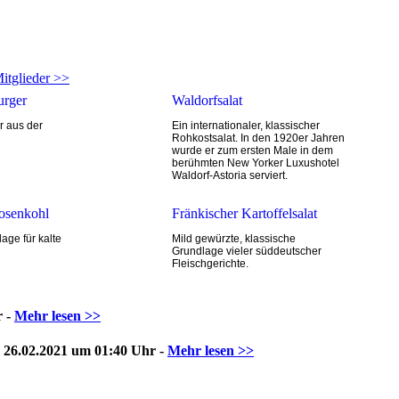
Mitglieder >>
urger
Waldorfsalat
 aus der
Ein internationaler, klassischer
Rohkostsalat. In den 1920er Jahren
wurde er zum ersten Male in dem
berühmten New Yorker Luxushotel
Waldorf-Astoria serviert.
Rosenkohl
Fränkischer Kartoffelsalat
age für kalte
Mild gewürzte, klassische
Grundlage vieler süddeutscher
Fleischgerichte.
r -
Mehr lesen >>
m 26.02.2021 um 01:40 Uhr -
Mehr lesen >>