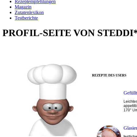
Rezeptempfehlungen
Magazin
Zutatenlexikon
Testberichte
PROFIL-SEITE VON STEDDI
REZEPTE DES USERS
Gefüll
Leichte
appetitl
170° Um
Glasie
festlic