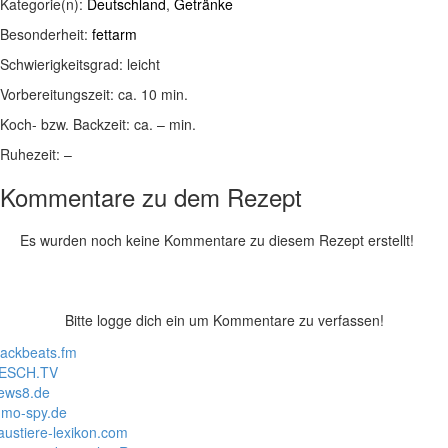
Kategorie(n):
Deutschland
,
Getränke
Besonderheit:
fettarm
Schwierigkeitsgrad:
leicht
Vorbereitungszeit:
ca. 10 min.
Koch- bzw. Backzeit:
ca. – min.
Ruhezeit:
–
Kommentare zu dem Rezept
Es wurden noch keine Kommentare zu diesem Rezept erstellt!
Bitte logge dich ein um Kommentare zu verfassen!
lackbeats.fm
ESCH.TV
ews8.de
mo-spy.de
austiere-lexikon.com