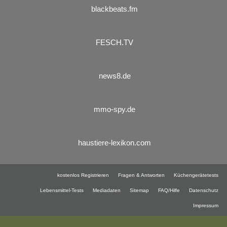
blackbeats.fm
FESCH.TV
news8.de
mmo-spy.de
haustiere-lexikon.com
kostenlos Registrieren
Fragen & Antworten
Küchengerätetests
Lebensmittel-Tests
Mediadaten
Sitemap
FAQ/Hilfe
Datenschutz
Impressum