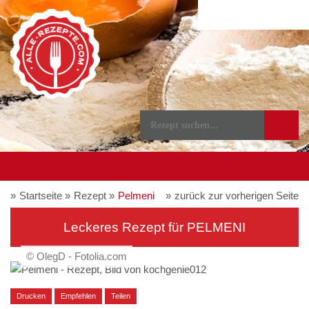
Startseite
Rezept
Pelmeni
zurück zur vorherigen Seite
Leckeres Rezept für
PELMENI
© OlegD - Fotolia.com
Drucken
Empfehlen
Teilen