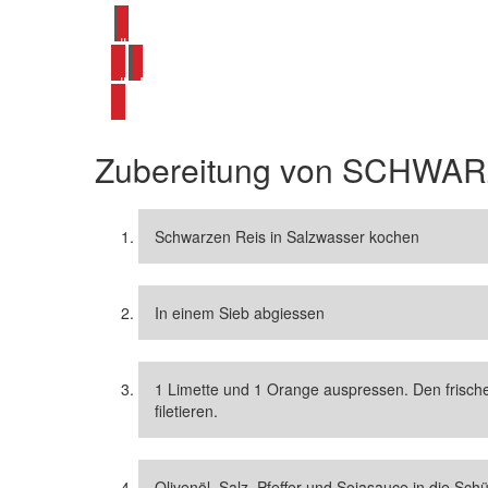
alle Reissalat Rezepte ansehen
alle Mango Rezepte ansehen
Zubereitung von
SCHWARZ
Schwarzen Reis in Salzwasser kochen
In einem Sieb abgiessen
1 Limette und 1 Orange auspressen. Den frische
filetieren.
Olivenöl, Salz, Pfeffer und Sojasauce in die Sch