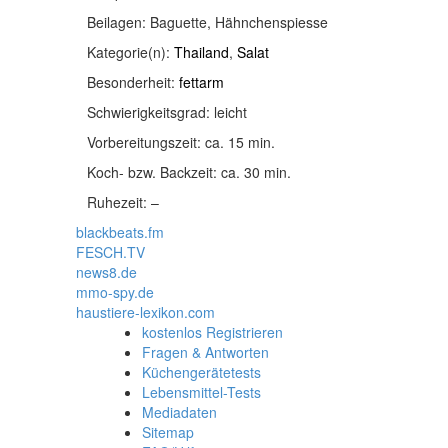
Beilagen:
Baguette, Hähnchenspiesse
Kategorie(n):
Thailand
,
Salat
Besonderheit:
fettarm
Schwierigkeitsgrad:
leicht
Vorbereitungszeit:
ca. 15 min.
Koch- bzw. Backzeit:
ca. 30 min.
Ruhezeit:
–
blackbeats.fm
FESCH.TV
news8.de
mmo-spy.de
haustiere-lexikon.com
kostenlos Registrieren
Fragen & Antworten
Küchengerätetests
Lebensmittel-Tests
Mediadaten
Sitemap