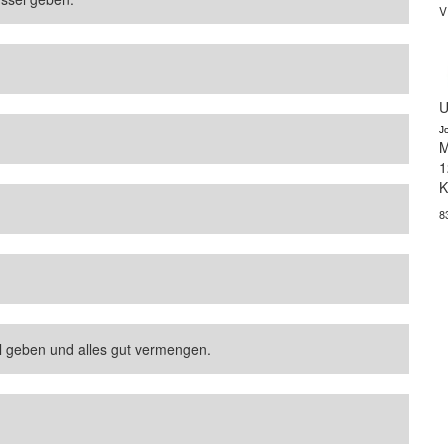
V
U
J
M
1
K
8
l geben und alles gut vermengen.