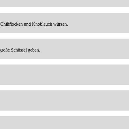
r, Chiliflocken und Knoblauch würzen.
 große Schüssel geben.
.