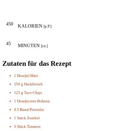
450
KALORIEN
[p.P.]
45
MINUTEN
[ca.]
Zutaten für das Rezept
1 Dose(n)
Mais
250 g
Hackfleisch
125 g
Taco-Chips
1 Dose(n)
rote Bohnen
0.5 Bund
Petersilie
1 Stück
Zwiebel
3 Stück
Tomaten