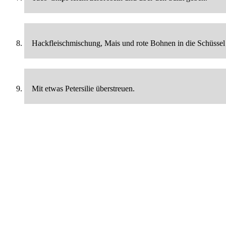
Hackfleischmischung, Mais und rote Bohnen in die Schüssel 
Mit etwas Petersilie überstreuen.