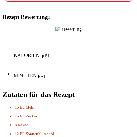
Rezept Bewertung:
–
KALORIEN
[p.P.]
5
MINUTEN
[ca.]
Zutaten für das Rezept
16 EL
Mehl
16 EL
Zucker
8
Kakao
12 EL
Sonnenblumenöl