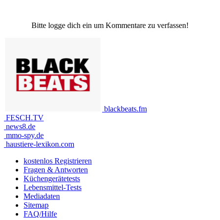
Bitte logge dich ein um Kommentare zu verfassen!
blackbeats.fm
FESCH.TV
news8.de
mmo-spy.de
haustiere-lexikon.com
kostenlos Registrieren
Fragen & Antworten
Küchengerätetests
Lebensmittel-Tests
Mediadaten
Sitemap
FAQ/Hilfe