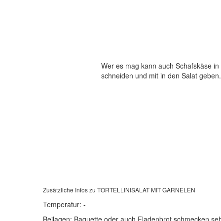
Wer es mag kann auch Schafskäse in 
schneiden und mit in den Salat geben.
Zusätzliche Infos zu
TORTELLINISALAT MIT GARNELEN
Temperatur:
-
Beilagen:
Baguette oder auch Fladenbrot schmecken se