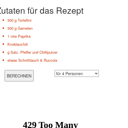
utaten für das Rezept
500 g
Tortellini
500 g
Garnelen
1
rote Paprika
Knoblauchöl
g
Salz, Pfeffer und Chillipulver
etwas
Schnittlauch & Ruccola