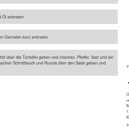
d Öl anbraten
den Garnelen kurz anbraten
l über die Tortellini geben und mischen. Pfeffer, Salz und ein
sschen Schnittlauch und Rucola über den Salat geben und
V
U
z
M
1
K
2