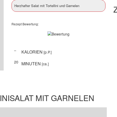
Herzhafter Salat mit Tortellini und Garnelen
Z
Rezept Bewertung:
–
KALORIEN
[p.P.]
20
MINUTEN
[ca.]
INISALAT MIT GARNELEN