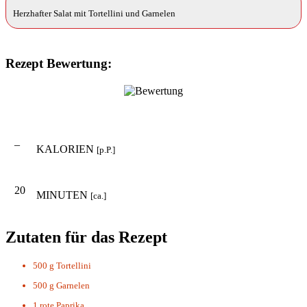
Herzhafter Salat mit Tortellini und Garnelen
Rezept Bewertung:
–
KALORIEN
[p.P.]
20
MINUTEN
[ca.]
Zutaten für das Rezept
500 g
Tortellini
500 g
Garnelen
1
rote Paprika