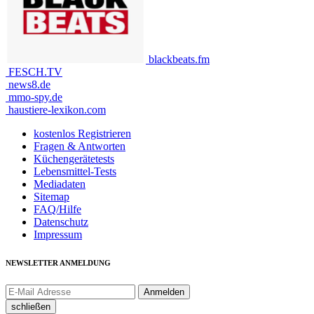
blackbeats.fm
FESCH.TV
news8.de
mmo-spy.de
haustiere-lexikon.com
kostenlos Registrieren
Fragen & Antworten
Küchengerätetests
Lebensmittel-Tests
Mediadaten
Sitemap
FAQ/Hilfe
Datenschutz
Impressum
NEWSLETTER ANMELDUNG
schließen