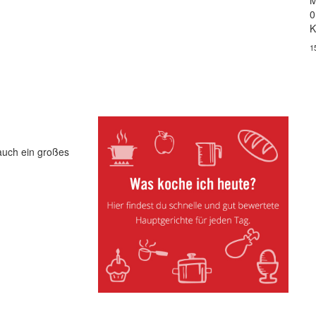
M
0
K
1
 auch ein großes