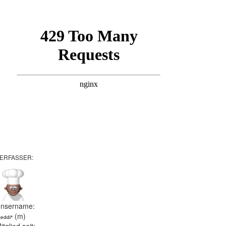
ERFASSER:
nsername:
(m)
teddi*