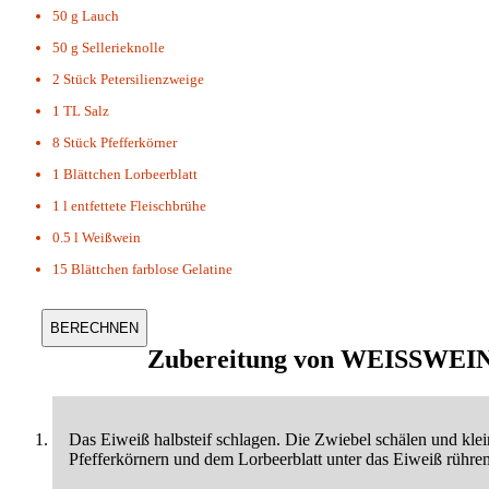
50 g
Lauch
50 g
Sellerieknolle
2 Stück
Petersilienzweige
1 TL
Salz
8 Stück
Pfefferkörner
1 Blättchen
Lorbeerblatt
1 l
entfettete Fleischbrühe
0.5 l
Weißwein
15 Blättchen
farblose Gelatine
Zubereitung von
WEISSWEIN
Das Eiweiß halbsteif schlagen. Die Zwiebel schälen und kle
Pfefferkörnern und dem Lorbeerblatt unter das Eiweiß rühre