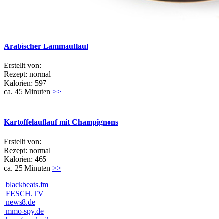
Arabischer Lammauflauf
Erstellt von:
Rezept: normal
Kalorien: 597
ca. 45 Minuten
>>
Kartoffelauflauf mit Champignons
Erstellt von:
Rezept: normal
Kalorien: 465
ca. 25 Minuten
>>
blackbeats.fm
FESCH.TV
news8.de
mmo-spy.de