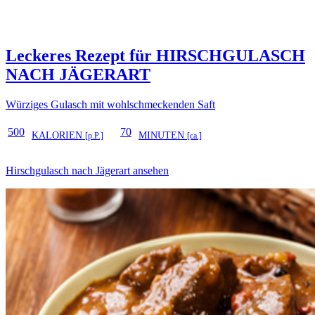
Leckeres Rezept für
HIRSCHGULASCH
NACH JÄGERART
Würziges Gulasch mit wohlschmeckenden Saft
500
70
KALORIEN
MINUTEN
[p.P.]
[ca.]
Hirschgulasch nach Jägerart ansehen