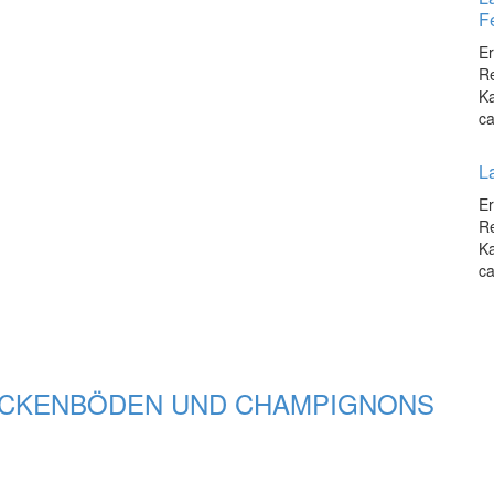
F
Er
Re
Ka
ca
La
Er
Re
Ka
ca
OCKENBÖDEN UND CHAMPIGNONS