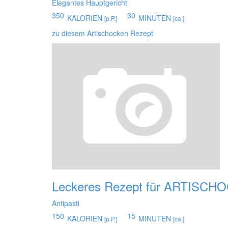
Elegantes Hauptgericht
350
30
KALORIEN
MINUTEN
[p.P.]
[ca.]
zu diesem Artischocken Rezept
Leckeres Rezept für
ARTISCH
Antipasti
150
15
KALORIEN
MINUTEN
[p.P.]
[ca.]