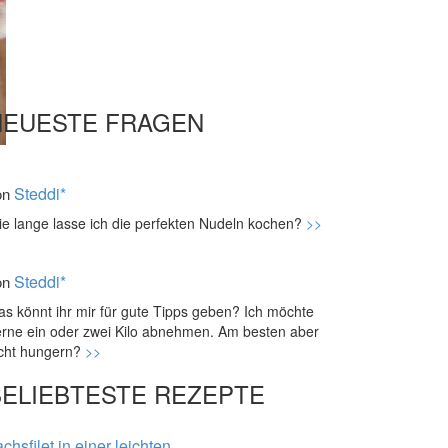
NEUESTE FRAGEN
Steddi*
on
e lange lasse ich die perfekten Nudeln kochen?
>>
Steddi*
on
s könnt ihr mir für gute Tipps geben? Ich möchte
rne ein oder zwei Kilo abnehmen. Am besten aber
icht hungern?
>>
BELIEBTESTE REZEPTE
chsfilet in einer leichten