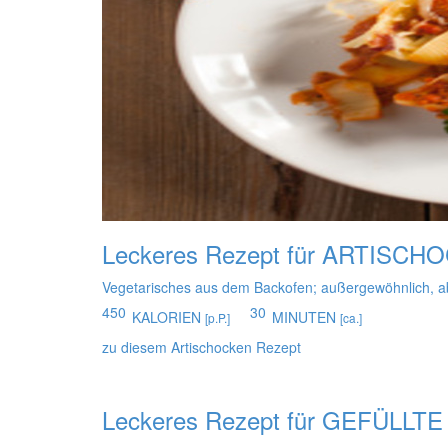
Leckeres Rezept für
ARTISCHO
Vegetarisches aus dem Backofen; außergewöhnlich, aber
450
30
KALORIEN
MINUTEN
[p.P.]
[ca.]
zu diesem Artischocken Rezept
Leckeres Rezept für
GEFÜLLTE