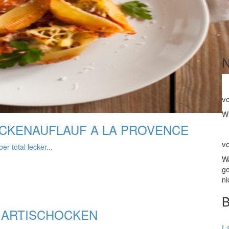
v
Wi
CKENAUFLAUF A LA PROVENCE
v
 total lecker...
Wa
ge
n
 ARTISCHOCKEN
La