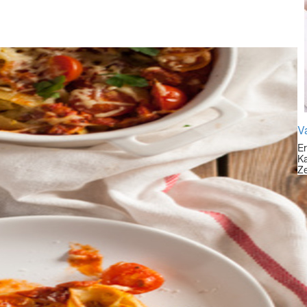
Va
Er
Ka
Ze