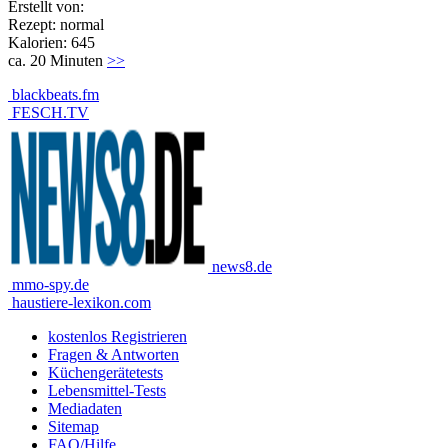
Erstellt von:
Rezept: normal
Kalorien: 645
ca. 20 Minuten
>>
blackbeats.fm
FESCH.TV
news8.de
mmo-spy.de
haustiere-lexikon.com
kostenlos Registrieren
Fragen & Antworten
Küchengerätetests
Lebensmittel-Tests
Mediadaten
Sitemap
FAQ/Hilfe