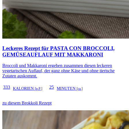
Leckeres Rezept für
PASTA CON BROCCOLI,
GEMÜSEAUFLAUF MIT MAKKARONI
Broccoli und Makkaroni ergeben zusammen diesen leckeren
vegetarischen Auflauf, der ganz ohne Käse und ohne tierische
Zutaten auskommt.
333
25
KALORIEN
MINUTEN
[p.P.]
[ca.]
zu diesem Brokkoli Rezept