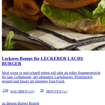
Leckeres Rezept für
LECKERER LACHS
BURGER
Ideal wenn es mal schnell gehen soll oder als tolles Sommergericht
für laue Grillabende, der ultimative Lachsburger. Proteinreich,
gesund und besser als gängiges Fast-Food.
230
20
KALORIEN
MINUTEN
[p.P.]
[ca.]
zu diesem Burger Rezept