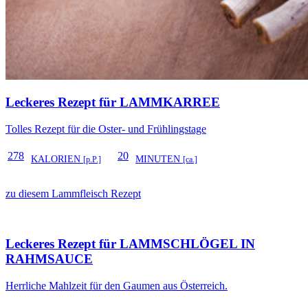
Leckeres Rezept für
LAMMKARREE
Tolles Rezept für die Oster- und Frühlingstage
278
20
KALORIEN
MINUTEN
[p.P.]
[ca.]
zu diesem Lammfleisch Rezept
Leckeres Rezept für
LAMMSCHLÖGEL IN
RAHMSAUCE
Herrliche Mahlzeit für den Gaumen aus Österreich.