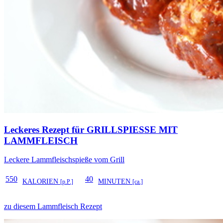
Leckeres Rezept für
GRILLSPIESSE MIT L
AMMFLEISCH
Leckere Lammfleischspieße vom Grill
550
40
KALORIEN
MINUTEN
[p.P.]
[ca.]
zu diesem Lammfleisch Rezept