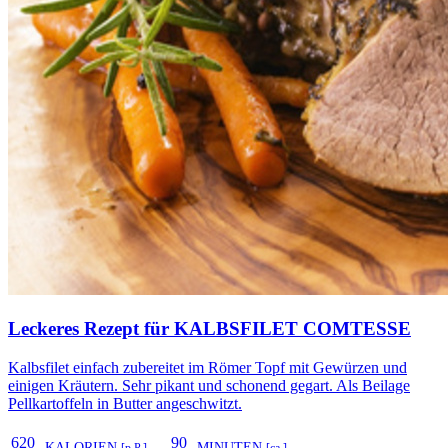
Leckeres Rezept für
KALBSFILET COMTESSE
Kalbsfilet einfach zubereitet im Römer Topf mit Gewürzen und
einigen Kräutern. Sehr pikant und schonend gegart. Als Beilage
Pellkartoffeln in Butter angeschwitzt.
620
90
KALORIEN
MINUTEN