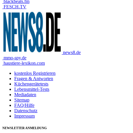
blackbeats.fm
FESCH.TV
news8.de
mmo-spy.de
haustiere-lexikon.com
kostenlos Registrieren
Fragen & Antworten
Küchengerätetests
Lebensmittel-Tests
Mediadaten
Sitemap
FAQ/Hilfe
Datenschutz
Impressum
NEWSLETTER ANMELDUNG